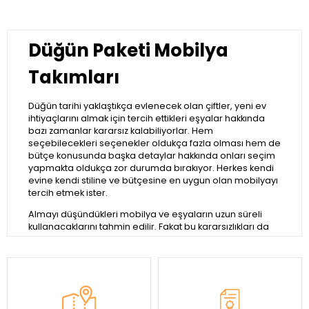
Düğün Paketi Mobilya
Takımları
Düğün tarihi yaklaştıkça evlenecek olan çiftler, yeni ev
ihtiyaçlarını almak için tercih ettikleri eşyalar hakkında
bazı zamanlar kararsız kalabiliyorlar. Hem
seçebilecekleri seçenekler oldukça fazla olması hem de
bütçe konusunda başka detaylar hakkında onları seçim
yapmakta oldukça zor durumda bırakıyor. Herkes kendi
evine kendi stiline ve bütçesine en uygun olan mobilyayı
tercih etmek ister.
Almayı düşündükleri mobilya ve eşyaların uzun süreli
kullanacaklarını tahmin edilir. Fakat bu kararsızlıkları da
normal bir durum olabilir. Bir de işin içinde bulunan tatlı
düğün heyecanı işe karıştığı esnada bu zaman biraz
daha zorlu geçebilir. Doğru karar verebilmek için eşya
almadan evvel veya da düğün olmadan önce geniş
zaman dilimlerinde eşya seçimi yapmak oldukça doğru
bir karar olacaktır.