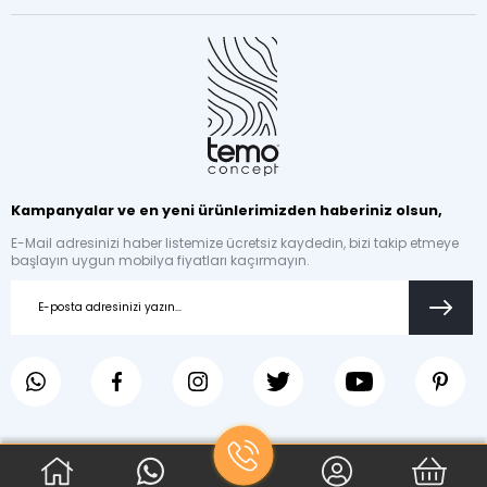
de büyük önem taşır. Öyle ki sadeliğini koruyan bir TV
sehpasının modeli normal boyutlarda olabileceği gibi
depolama alanlarına sahip olan TV sehpaları
normalden biraz daha büyük olabilirler. TV üniteleri
tercih işlemlerinde, üniteyi konumlandıracağınız yerin
büyüklüğünü dikkate almanız gerekir.
Firmamız TV üniteleri modellerinde oldukça fazla çeşit ve
modele sahiptir. Son yıllarda birçok kişi tarafından tercih
edilen ve oldukça da tutulan bir model olan modern TV
üniteleri, renkleri ve farklı tasarımı ile TV ünitesi
Kampanyalar ve en yeni ürünlerimizden haberiniz olsun,
seçimlerinizi oldukça kolaylaştırıyor. Bunun yanı sıra
firmamız, geçmişten bugüne modasını hiç kaybetmeyen
E-Mail adresinizi haber listemize ücretsiz kaydedin, bizi takip etmeye
başlayın uygun mobilya fiyatları kaçırmayın.
ve yoğun bir kullanıcı kitlesine sahip olan country TV
üniteleri üretimi de yapmaktadır. Firmamız TV ünitesi
tasarımları hakkında bilgi sahibi olmak ve görmek için
bizimle iletişim sağlayabilirsiniz.
TV Üniteleri Fiyatları
Tüm mobilya seçimlerinde yapmanız gereken model ve
renk seçimi olduğu gibi tv ünitesi seçimlerinizde de bu
detaya önem verdiğinizi biliyoruz. Bunun yanı sıra yaşam
alanınıza aldığınız her mobilyanın fiyat bilgisinin de etkili
olduğunu unutmadık.