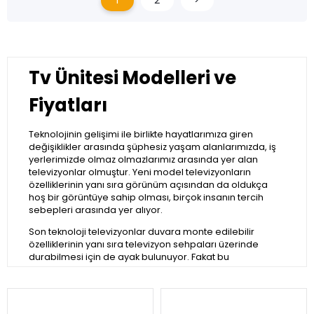
1
2
>
Tv Ünitesi Modelleri ve
Fiyatları
Teknolojinin gelişimi ile birlikte hayatlarımıza giren
değişiklikler arasında şüphesiz yaşam alanlarımızda, iş
yerlerimizde olmaz olmazlarımız arasında yer alan
televizyonlar olmuştur. Yeni model televizyonların
özelliklerinin yanı sıra görünüm açısından da oldukça
hoş bir görüntüye sahip olması, birçok insanın tercih
sebepleri arasında yer alıyor.
Son teknoloji televizyonlar duvara monte edilebilir
özelliklerinin yanı sıra televizyon sehpaları üzerinde
durabilmesi için de ayak bulunuyor. Fakat bu
televizyonlar eski tip televizyonlara oran ile daha hassas
olduğu için kendilerine özel üretilen sehpaları tercih
etmeyi unutmamalısınız.