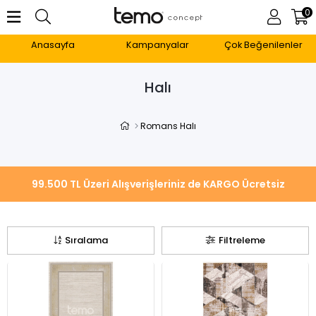
0
Anasayfa
Kampanyalar
Çok Beğenilenler
Halı
Romans Halı
Sıralama
Filtreleme