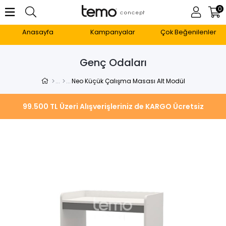
0
Anasayfa
Kampanyalar
Çok Beğenilenler
Genç Odaları
Neo Küçük Çalışma Masası Alt Modül